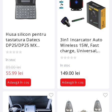
Husa silicon pentru
tastatura Datecs
3in1 Incarcator Auto
DP25/DP25 MX
Wireless 15W, Fast
/DP150/DP25X
charge, Universal,
Smart Sensor,
în stoc
Universal, Samsung,
în stoc
89.00 lei
iPhones, Huawei
55.99 lei
149.00 lei
Adaugă în coș
Adaugă în coș