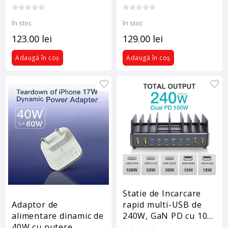
240w, 1.5m suport
W cu Cablu USB -C/C-
telefon pliabil,
1m, QUANDES®
în stoc
în stoc
compatibil cu Galaxy
compatibil cu iPhone
s26/s25 ultra,
123.00 lei
17pro/ 16/17 promax
129.00 lei
QUANDES cu geanta
Adaugă în coș
Adaugă în coș
de protectie
Statie de Incarcare
Adaptor de
rapid multi-USB de
alimentare dinamic de
240W, GaN PD cu 10
40W cu putere
porturi, 2 porturi