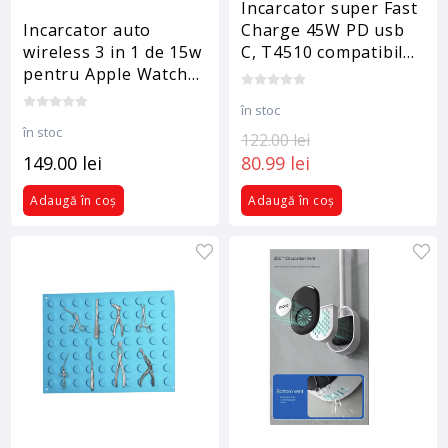
Incarcator super Fast
Incarcator auto
Charge 45W PD usb
wireless 3 in 1 de 15w
C, T4510 compatibil
pentru Apple Watch
cu Samsung S25, S24,
S10 pentru Airpods
S24 ultra, 1 Cablu de
în stoc
Pro 2, statie de
date 1.8m USB-C - C
în stoc
incarcare, suport
5A
122.00 lei
magnetic pentru
149.00 lei
80.99 lei
telefon auto pentru
Adaugă în coș
Adaugă în coș
iPhone 17/ 16/ 15/ 14/
13/ 12 pro max