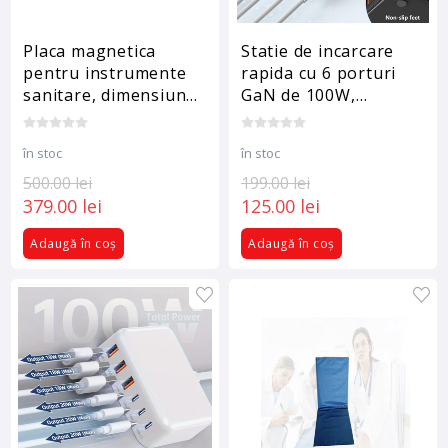
Placa magnetica
Statie de incarcare
pentru instrumente
rapida cu 6 porturi
sanitare, dimensiune
GaN de 100W,
300x400 mm, mov
Incarcator USB C,
pentru dispozitive
în stoc
în stoc
multiple, adaptor de
500.00 lei
alimentare cu priza
199.00 lei
379.00 lei
pentru toate iPhone
125.00 lei
16 15, 14, 13, iPad
Adaugă în coș
Adaugă în coș
Samsung, Android,
Negru