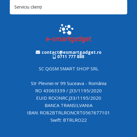
Serviciu clienți
contact@esmartgadget.ro
0711 777 888
SC QGSM SMART SHOP SRL
Str Plevnei nr 99 Suceava - România
RO 43063339 / J33/1195/2020
EUID ROONRC.J33/1195/2020
BANCA TRANSILVANIA
IBAN: RO82BTRLRONCRT0567677101
Swift: BTRLRO22