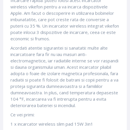
Incarcare rapida: puteti folosi acest incarcator
wireless vikefon pentru a va incarca dispozitivele
Apple. Am facut o descoperire in utilizarea bobinelor
imbunatatite, care pot creste rata de conversie a
puterii cu 35 %. Un incarcator wireless integrat vikefon
poate inlocui 3 dispozitive de incarcare, ceea ce este
economic si frumos.
Acordati atentie sigurantei si sanatatii: multe alte
incarcatoare fara fir nu iau masuri anti-
electromagnetice, iar radiatiile interne se vor raspandi
si dauna organismului uman. Acest incarcator pliabil
adopta o foaie de izolare magnetica profesionala, fara
radiatii si poate fi folosit de batrani si copii pentru a va
proteja siguranta dumneavoastra si a familiilor
dumneavoastra. In plus, cand temperatura depaseste
104 °F, incarcarea va fi intrerupta pentru a evita
deteriorarea bateriei si incendiul.
Ce vei primi:
1 x incarcator wireless slim pad 15W 3in1