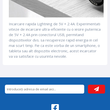
Incarcare rapida Lightning de 5V + 2.4A: Experimentati
viteze de incarcare ultra-eficiente cu o iesire puternica
de 5V + 2.4A prin conectorul USB, permitand
dispozitivelor dvs. sa recupereze rapid energia in cel
mai scurt timp. Fie ca este vorba de un smartphone, o
tableta sau alt dispozitiv electronic, acest incarcator
va va satisface cu usurinta nevoile.