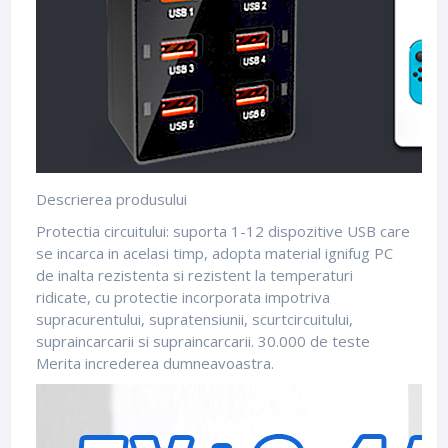
Descrierea produsului
Protectia circuitului: suporta 1-12 dispozitive USB care
se incarca in acelasi timp, adopta material ignifug PC
de inalta rezistenta si rezistent la temperaturi
ridicate, cu protectie incorporata impotriva
supracurentului, supratensiunii, scurtcircuitului,
supraincarcarii si supraincarcarii. 30.000 de teste
Merita increderea dumneavoastra.