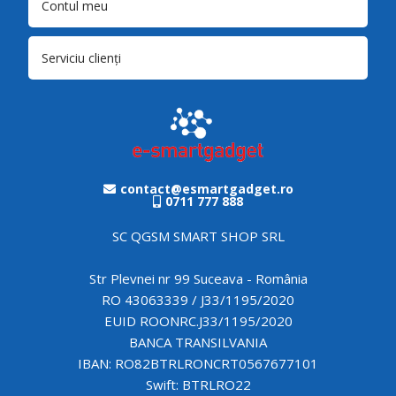
Contul meu
Serviciu clienți
contact@esmartgadget.ro
0711 777 888
SC QGSM SMART SHOP SRL
Str Plevnei nr 99 Suceava - România
RO 43063339 / J33/1195/2020
EUID ROONRC.J33/1195/2020
BANCA TRANSILVANIA
IBAN: RO82BTRLRONCRT0567677101
Swift: BTRLRO22