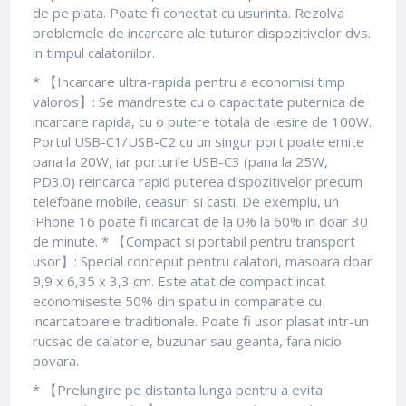
de pe piata. Poate fi conectat cu usurinta. Rezolva
problemele de incarcare ale tuturor dispozitivelor dvs.
in timpul calatoriilor.
* 【Incarcare ultra-rapida pentru a economisi timp
valoros】: Se mandreste cu o capacitate puternica de
incarcare rapida, cu o putere totala de iesire de 100W.
Portul USB-C1/USB-C2 cu un singur port poate emite
pana la 20W, iar porturile USB-C3 (pana la 25W,
PD3.0) reincarca rapid puterea dispozitivelor precum
telefoane mobile, ceasuri si casti. De exemplu, un
iPhone 16 poate fi incarcat de la 0% la 60% in doar 30
de minute. * 【Compact si portabil pentru transport
usor】: Special conceput pentru calatori, masoara doar
9,9 x 6,35 x 3,3 cm. Este atat de compact incat
economiseste 50% din spatiu in comparatie cu
incarcatoarele traditionale. Poate fi usor plasat intr-un
rucsac de calatorie, buzunar sau geanta, fara nicio
povara.
* 【Prelungire pe distanta lunga pentru a evita