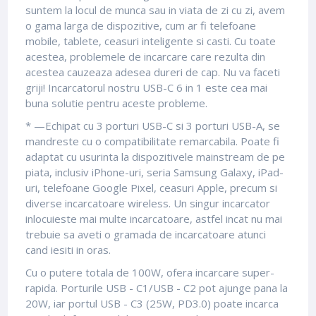
suntem la locul de munca sau in viata de zi cu zi, avem
o gama larga de dispozitive, cum ar fi telefoane
mobile, tablete, ceasuri inteligente si casti. Cu toate
acestea, problemele de incarcare care rezulta din
acestea cauzeaza adesea dureri de cap. Nu va faceti
griji! Incarcatorul nostru USB-C 6 in 1 este cea mai
buna solutie pentru aceste probleme.
* —Echipat cu 3 porturi USB-C si 3 porturi USB-A, se
mandreste cu o compatibilitate remarcabila. Poate fi
adaptat cu usurinta la dispozitivele mainstream de pe
piata, inclusiv iPhone-uri, seria Samsung Galaxy, iPad-
uri, telefoane Google Pixel, ceasuri Apple, precum si
diverse incarcatoare wireless. Un singur incarcator
inlocuieste mai multe incarcatoare, astfel incat nu mai
trebuie sa aveti o gramada de incarcatoare atunci
cand iesiti in oras.
Cu o putere totala de 100W, ofera incarcare super-
rapida. Porturile USB - C1/USB - C2 pot ajunge pana la
20W, iar portul USB - C3 (25W, PD3.0) poate incarca