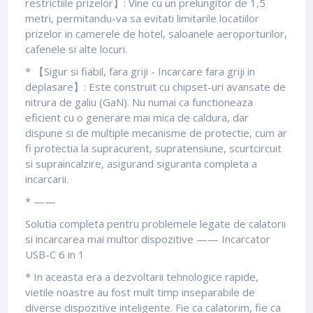
restrictiile prizelor】: Vine cu un prelungitor de 1,5
metri, permitandu-va sa evitati limitarile locatiilor
prizelor in camerele de hotel, saloanele aeroporturilor,
cafenele si alte locuri.
* 【Sigur si fiabil, fara griji - Incarcare fara griji in
deplasare】: Este construit cu chipset-uri avansate de
nitrura de galiu (GaN). Nu numai ca functioneaza
eficient cu o generare mai mica de caldura, dar
dispune si de multiple mecanisme de protectie, cum ar
fi protectia la supracurent, supratensiune, scurtcircuit
si supraincalzire, asigurand siguranta completa a
incarcarii.
* ——
Solutia completa pentru problemele legate de calatorii
si incarcarea mai multor dispozitive —— Incarcator
USB-C 6 in 1
* In aceasta era a dezvoltarii tehnologice rapide,
vietile noastre au fost mult timp inseparabile de
diverse dispozitive inteligente. Fie ca calatorim, fie ca