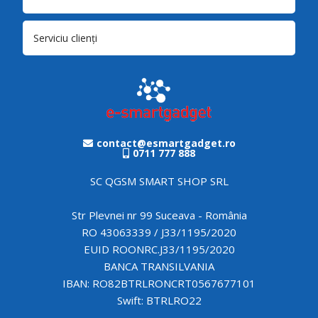
Serviciu clienți
contact@esmartgadget.ro
0711 777 888
SC QGSM SMART SHOP SRL
Str Plevnei nr 99 Suceava - România
RO 43063339 / J33/1195/2020
EUID ROONRC.J33/1195/2020
BANCA TRANSILVANIA
IBAN: RO82BTRLRONCRT0567677101
Swift: BTRLRO22