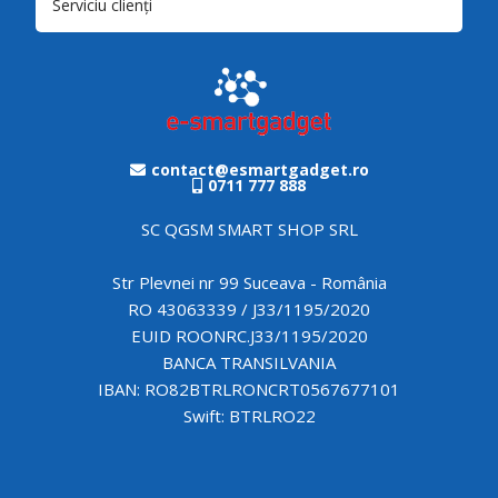
Serviciu clienți
contact@esmartgadget.ro
0711 777 888
SC QGSM SMART SHOP SRL
Str Plevnei nr 99 Suceava - România
RO 43063339 / J33/1195/2020
EUID ROONRC.J33/1195/2020
BANCA TRANSILVANIA
IBAN: RO82BTRLRONCRT0567677101
Swift: BTRLRO22