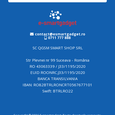
contact@esmartgadget.ro
0711 777 888
SC QGSM SMART SHOP SRL
Str Plevnei nr 99 Suceava - România
RO 43063339 / J33/1195/2020
EUID ROONRC.J33/1195/2020
BANCA TRANSILVANIA
IBAN: RO82BTRLRONCRT0567677101
Swift: BTRLRO22