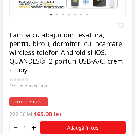
Lampa cu abajur din tesatura,
pentru birou, dormitor, cu incarcare
wireless telefon Android si iOS,
QUANDES®, 2 porturi USB-A/C, crem
- copy
Scrie prima recenzie
STOC EPUIZAT
165.00 lei
222.00 lei
Adaugă în coș