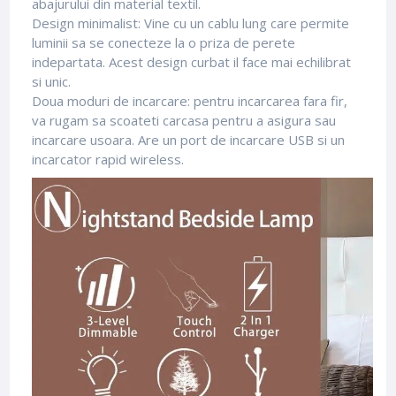
abajurului din material textil.
Design minimalist: Vine cu un cablu lung care permite
luminii sa se conecteze la o priza de perete
indepartata.
Acest design curbat il face mai echilibrat
si unic.
Doua moduri de incarcare: pentru incarcarea fara fir,
va rugam sa scoateti carcasa pentru a asigura sau
incarcare usoara.
Are un port de incarcare USB si un
incarcator rapid wireless.