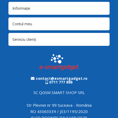
Informație
Contul meu
Serviciu clienți
contact@esmartgadget.ro
0711 777 888
SC QGSM SMART SHOP SRL
Str Plevnei nr 99 Suceava - România
RO 43063339 / J33/1195/2020
EUID ROONRC.J33/1195/2020