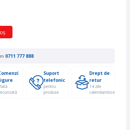
coș
0711 777 888
um
Comenzi
Suport
Drept de
sigure
telefonic
retur
lată
pentru
14 zile
ecurizată
produse
calendaristice