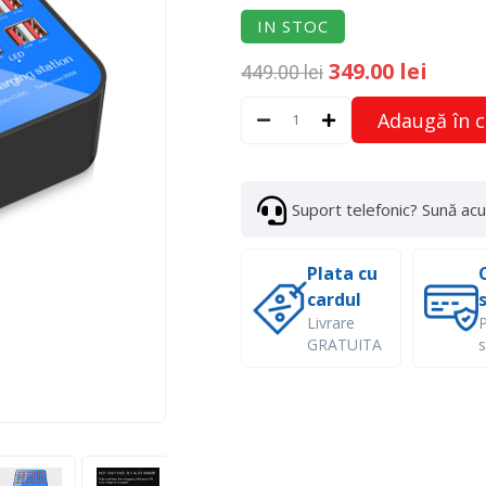
IN STOC
349.00 lei
449.00 lei
Adaugă în 
Suport telefonic? Sună ac
Plata cu
cardul
Livrare
P
GRATUITA
s