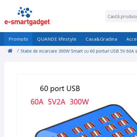
Promotii
QUANDE lifestyle
Casa&Gradina
Acce
/
Statie de incarcare 300W Smart cu 60 porturi USB 5V 60A s
ventilator