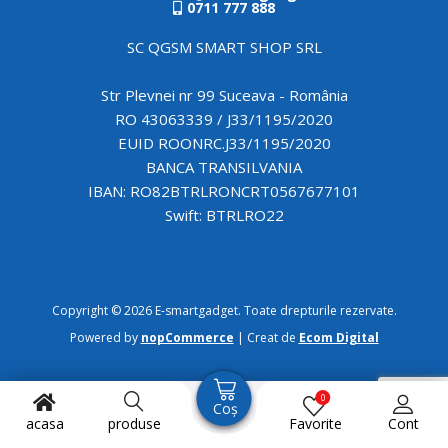
0711 777 888
SC QGSM SMART SHOP SRL
Str Plevnei nr 99 Suceava - România
RO 43063339 / J33/1195/2020
EUID ROONRC.J33/1195/2020
BANCA TRANSILVANIA
IBAN: RO82BTRLRONCRT0567677101
Swift: BTRLRO22
Copyright © 2026 E-smartgadget. Toate drepturile rezervate.
Powered by
nopCommerce
| Creat de
Ecom Digital
0
Coș
acasa
produse
Favorite
Cont