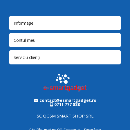
Informație
Contul meu
Serviciu clienți
contact@esmartgadget.ro
0711 777 888
SC QGSM SMART SHOP SRL
Str Plevnei nr 99 Suceava - România