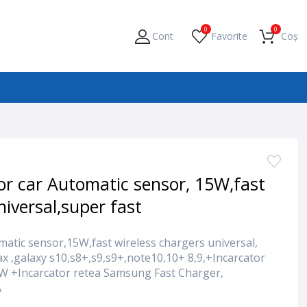
0
0
Cont
Favorite
Coș
tor car Automatic sensor, 15W,fast
niversal,super fast
omatic sensor,15W,fast wireless chargers universal,
x ,galaxy s10,s8+,s9,s9+,note10,10+ 8,9,+Incarcator
W +Incarcator retea Samsung Fast Charger,
A