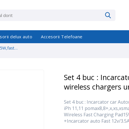
sorii delux auto
Accesorii Telefoane
15W,fast
Set 4 buc : Incarca
wireless chargers u
Set 4 buc : Incarcator car Aut
iPh 11,11 pomax8,8+,x,xs,xsma
Wireless Fast Charging Pad15
+Incarcator auto Fast 12v/3.5