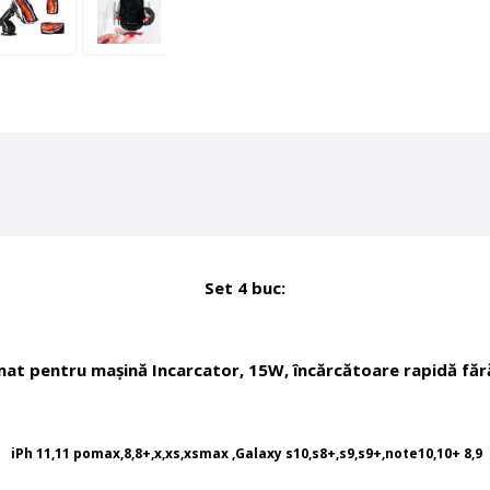
Set 4 buc:
at pentru mașină Incarcator, 15W, încărcătoare rapidă fără 
iPh 11,11 pomax,8,8+,x,xs,xsmax ,Galaxy s10,s8+,s9,s9+,note10,10+ 8,9