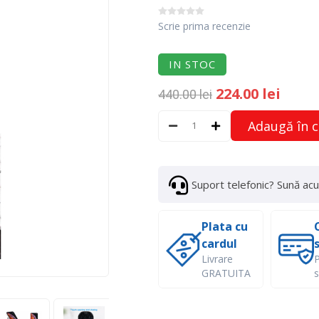
Scrie prima recenzie
IN STOC
224.00 lei
440.00 lei
Adaugă în 
Suport telefonic? Sună ac
Plata cu
cardul
Livrare
P
GRATUITA
s