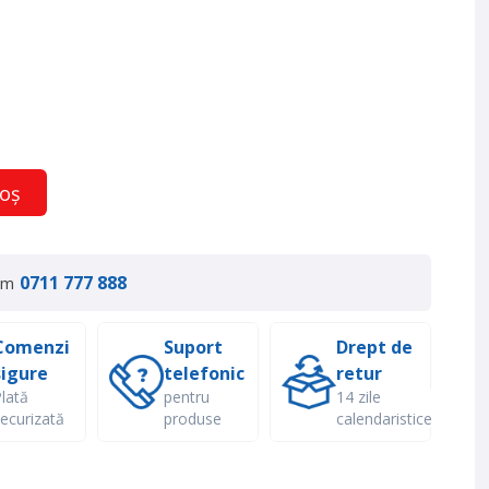
coș
0711 777 888
um
Comenzi
Suport
Drept de
sigure
telefonic
retur
lată
pentru
14 zile
ecurizată
produse
calendaristice