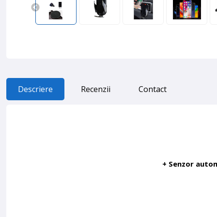
Descriere
Recenzii
Contact
+ Senzor autom