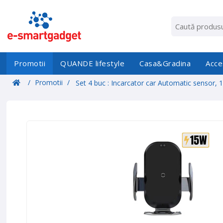
Promotii
QUANDE lifestyle
Casa&Gradina
Acce
/
Promotii
/
Set 4 buc : Incarcator car Automatic sensor, 
wireless chargers universal,super fast