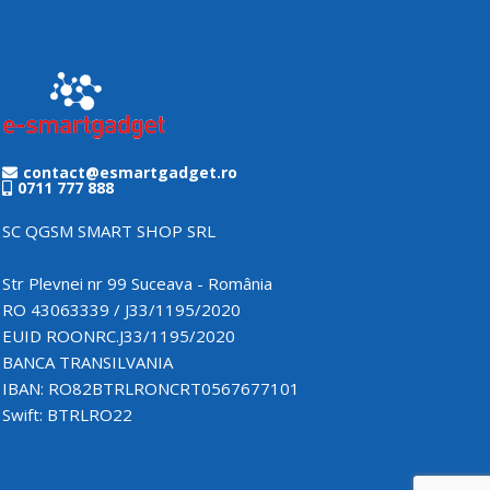
contact@esmartgadget.ro
0711 777 888
SC QGSM SMART SHOP SRL
Str Plevnei nr 99 Suceava - România
RO 43063339 / J33/1195/2020
EUID ROONRC.J33/1195/2020
BANCA TRANSILVANIA
IBAN: RO82BTRLRONCRT0567677101
Swift: BTRLRO22