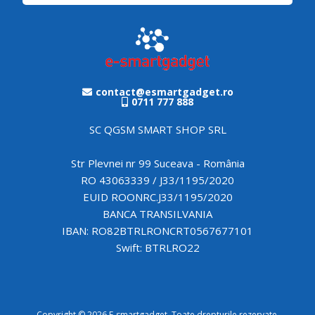
contact@esmartgadget.ro
0711 777 888
SC QGSM SMART SHOP SRL
Str Plevnei nr 99 Suceava - România
RO 43063339 / J33/1195/2020
EUID ROONRC.J33/1195/2020
BANCA TRANSILVANIA
IBAN: RO82BTRLRONCRT0567677101
Swift: BTRLRO22
Copyright © 2026 E-smartgadget. Toate drepturile rezervate.