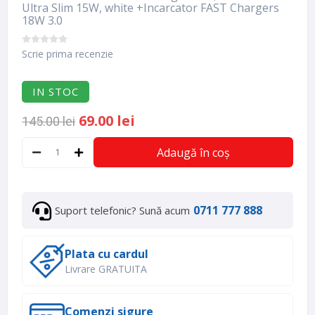
Ultra Slim 15W, white +Incarcator FAST Chargers
18W 3.0
Scrie prima recenzie
IN STOC
69.00 lei
145.00 lei
Adaugă în coș
0711 777 888
Suport telefonic? Sună acum
Plata cu cardul
Livrare GRATUITA
Comenzi sigure