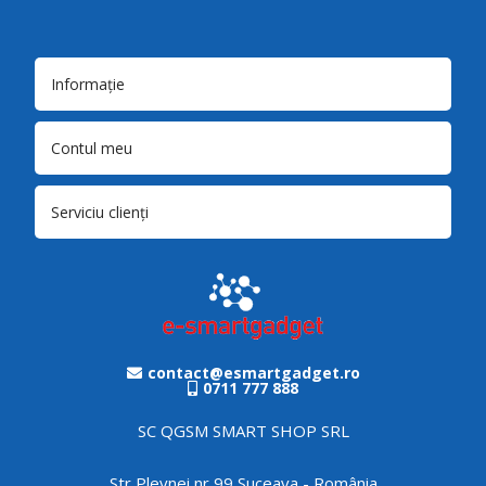
Informație
Contul meu
Serviciu clienți
contact@esmartgadget.ro
0711 777 888
SC QGSM SMART SHOP SRL
Str Plevnei nr 99 Suceava - România