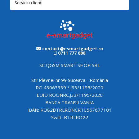
Serviciu clienți
contact@esmartgadget.ro
0711 777 888
SC QGSM SMART SHOP SRL
Str Plevnei nr 99 Suceava - România
RO 43063339 / J33/1195/2020
EUID ROONRC.J33/1195/2020
BANCA TRANSILVANIA
IBAN: RO82BTRLRONCRT0567677101
Swift: BTRLRO22