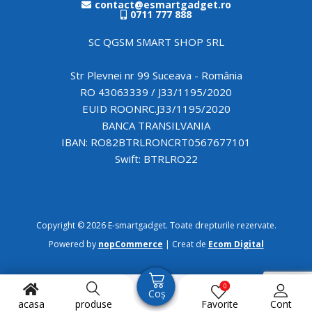
contact@esmartgadget.ro
0711 777 888
SC QGSM SMART SHOP SRL
Str Plevnei nr 99 Suceava - România
RO 43063339 / J33/1195/2020
EUID ROONRC.J33/1195/2020
BANCA TRANSILVANIA
IBAN: RO82BTRLRONCRT0567677101
Swift: BTRLRO22
Copyright © 2026 E-smartgadget. Toate drepturile rezervate.
Powered by
nopCommerce
| Creat de
Ecom Digital
0
Coș
acasa
produse
Favorite
Cont