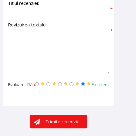
Titlul recenziei:
*
Revizuirea textului:
*
Rău
Excelent
Evaluare:
Trimite recenzie