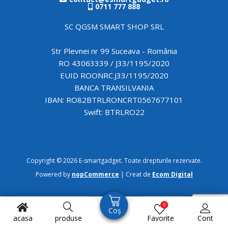
0711 777 888
SC QGSM SMART SHOP SRL
Str Plevnei nr 99 Suceava - România
RO 43063339 / J33/1195/2020
EUID ROONRC.J33/1195/2020
BANCA TRANSILVANIA
IBAN: RO82BTRLRONCRT0567677101
Swift: BTRLRO22
Copyright © 2026 E-smartgadget. Toate drepturile rezervate.
Powered by
nopCommerce
| Creat de
Ecom Digital
0
Coș
acasa
produse
Favorite
Cont